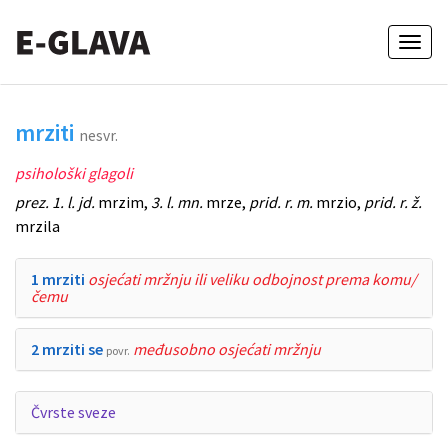
Toggl
naviga
mrziti
nesvr.
psihološki glagoli
prez. 1. l. jd.
mrzim,
3. l. mn.
mrze,
prid. r. m.
mrzio,
prid. r. ž.
mrzila
1 mrziti
osjećati mržnju ili veliku odbojnost prema komu/
čemu
2 mrziti se
međusobno osjećati mržnju
povr.
Čvrste sveze