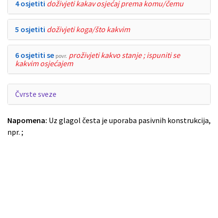
4 osjetiti
doživjeti kakav osjećaj prema komu/čemu
5 osjetiti
doživjeti koga/što kakvim
6 osjetiti se
proživjeti kakvo stanje ; ispuniti se
povr.
kakvim osjećajem
Čvrste sveze
Napomena:
Uz glagol česta je uporaba pasivnih konstrukcija,
npr. ;