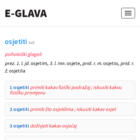
Toggl
naviga
osjetiti
svr.
psihološki glagoli
prez. 1. l. jd.
osjetim,
3. l. mn.
osjete,
prid. r. m.
osjetio,
prid. r.
ž.
osjetila
1 osjetiti
primiti kakav fizički podražaj ; iskusiti kakvu
fizičku promjenu
2 osjetiti
primiti što osjetilima ; iskusiti kakav osjet
3 osjetiti
doživjeti kakav osjećaj