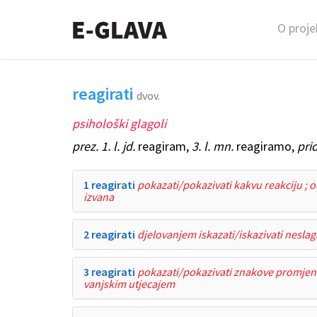
O proje
reagirati
dvov.
psihološki glagoli
prez. 1. l. jd.
reagiram,
3. l. mn.
reagiramo,
prid
1 reagirati
pokazati/pokazivati kakvu reakciju ; o
izvana
2 reagirati
djelovanjem iskazati/iskazivati neslaga
3 reagirati
pokazati/pokazivati znakove promjene
vanjskim utjecajem