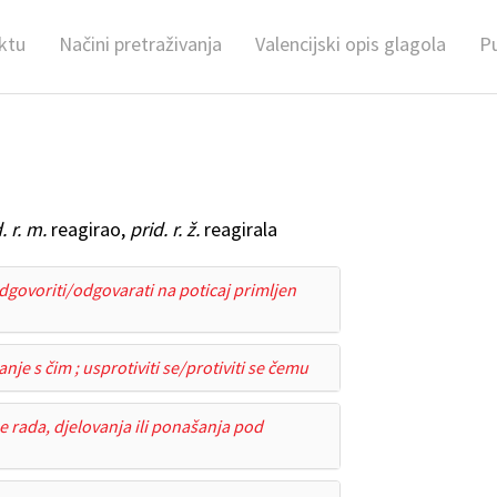
ktu
Načini pretraživanja
Valencijski opis glagola
Pu
. r. m.
reagirao,
prid. r. ž.
reagirala
dgovoriti/odgovarati na poticaj primljen
nje s čim ; usprotiviti se/protiviti se čemu
 rada, djelovanja ili ponašanja pod