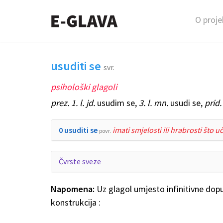
O proje
usuditi se
svr.
psihološki glagoli
prez. 1. l. jd.
usudim se,
3. l. mn.
usudi se,
prid.
0 usuditi se
imati smjelosti ili hrabrosti što uč
povr.
Čvrste sveze
Napomena:
Uz glagol umjesto infinitivne dopu
konstrukcija :