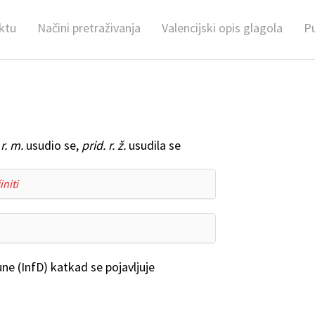
ktu
Načini pretraživanja
Valencijski opis glagola
Pu
 r. m.
usudio se,
prid. r. ž.
usudila se
initi
ne (InfD) katkad se pojavljuje