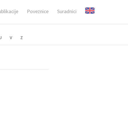
blikacije
Poveznice
Suradnici
U
V
Z