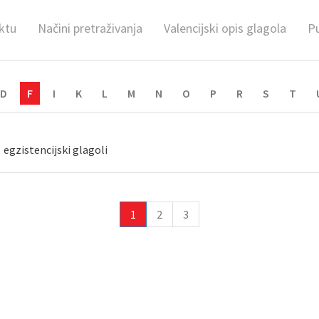
ktu
Načini pretraživanja
Valencijski opis glagola
Pu
D
F
I
K
L
M
N
O
P
R
S
T
egzistencijski glagoli
1
2
3