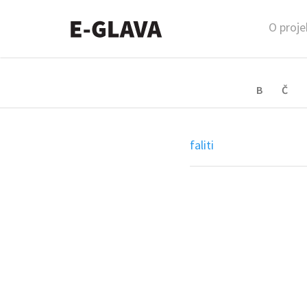
O proje
B
Č
faliti