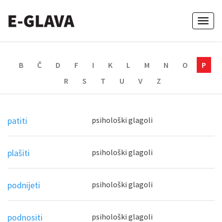
Toggl
naviga
B
Č
D
F
I
K
L
M
N
O
P
R
S
T
U
V
Z
patiti
psihološki glagoli
plašiti
psihološki glagoli
podnijeti
psihološki glagoli
podnositi
psihološki glagoli