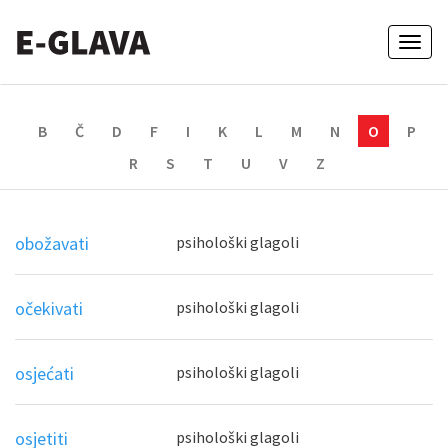
Toggl
naviga
B
Č
D
F
I
K
L
M
N
O
P
R
S
T
U
V
Z
obožavati
psihološki glagoli
očekivati
psihološki glagoli
osjećati
psihološki glagoli
osjetiti
psihološki glagoli