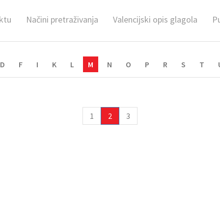
ktu
Načini pretraživanja
Valencijski opis glagola
Pu
D
F
I
K
L
M
N
O
P
R
S
T
1
2
3