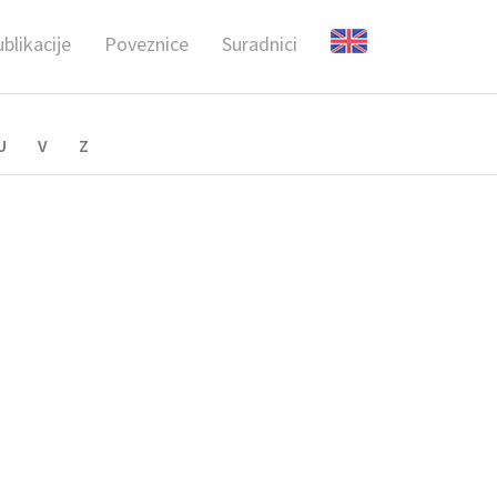
blikacije
Poveznice
Suradnici
U
V
Z